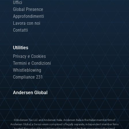
Uffici
Global Presence
Approfondimenti
Lavora con noi
Contatti
Utilities
Privacy e Cookies
Termini e Condizioni
Whistleblowing
Compliance 231
Andersen Global
©Andersen Tax LLC and Andersen Italia. Andersen Italia is the Italian member firm of
Andersen Global, a Swiss verein comprised of legally separate, independent member firms
located throughout the world providing services under their own name or the brand