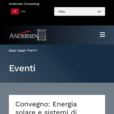
Vai
Andersen Consulting
al
IT
EN
Italy
contenuto
Home
»
Eventi
»
Pagina 3
Eventi
Convegno: Energia
solare e sistemi di