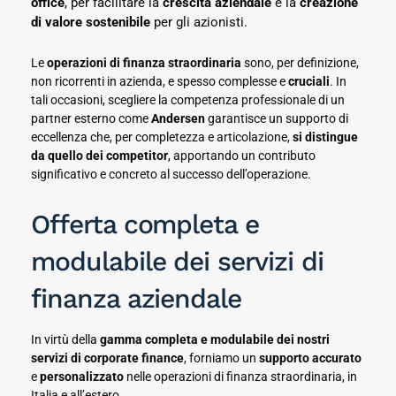
office
, per facilitare la
crescita aziendale
e la
creazione
di valore sostenibile
per gli azionisti.
Le
operazioni di finanza straordinaria
sono, per definizione,
non ricorrenti in azienda, e spesso complesse e
cruciali
. In
tali occasioni, scegliere la competenza professionale di un
partner esterno come
Andersen
garantisce un supporto di
eccellenza che, per completezza e articolazione,
si distingue
da quello dei competitor
, apportando un contributo
significativo e concreto al successo dell’operazione.
Offerta completa e
modulabile dei servizi di
finanza aziendale
In virtù della
gamma completa e modulabile dei nostri
servizi di corporate finance
, forniamo un
supporto
accurato
e
personalizzato
nelle operazioni di finanza straordinaria, in
Italia e all’estero.