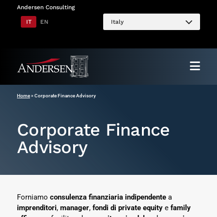
Vai
Andersen Consulting
al
IT
EN
Italy
contenuto
Home
»
Corporate Finance Advisory
Corporate Finance
Advisory
Forniamo
consulenza finanziaria indipendente
a
imprenditori
,
manager
,
fondi di private equity
e
family