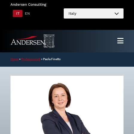
Vai
Andersen Consulting
al
IT
EN
Italy
contenuto
Home
»
Professionisti
»
Paola Finetto