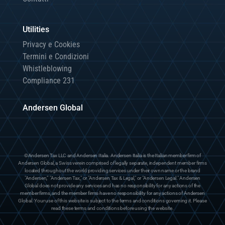
Utilities
Privacy e Cookies
Termini e Condizioni
Whistleblowing
Compliance 231
Andersen Global
©Andersen Tax LLC and Andersen Italia. Andersen Italia is the Italian member firm of
Andersen Global, a Swiss verein comprised of legally separate, independent member firms
located throughout the world providing services under their own name or the brand
"Andersen,” "Andersen Tax," or "Andersen Tax & Legal," or "Andersen Legal." Andersen
Global does not provide any services and has no responsibility for any actions of the
member firms, and the member firms have no responsibility for any actions of Andersen
Global. Your use of this website is subject to the terms and conditions governing it. Please
read these terms and conditions before using the website.