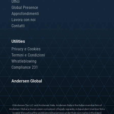
Uffici
Global Presence
Approfondimenti
Lavora con noi
Contatti
Utilities
Privacy e Cookies
Termini e Condizioni
Whistleblowing
Compliance 231
Andersen Global
©Andersen Tax LLC and Andersen Italia. Andersen Italia is the Italian member firm of
Andersen Global, a Swiss verein comprised of legally separate, independent member firms
located throughout the world providing services under their own name or the brand