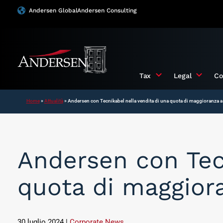
Vai
Andersen Global
Andersen Consulting
al
contenuto
Tax
Legal
Co
Home
»
Attualità
»
Andersen con Tecnikabel nella vendita di una quota di maggioranza a
Andersen con Tecn
quota di maggior
30 luglio 2024
|
Corporate News