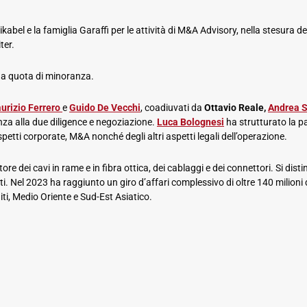
bel e la famiglia Garaffi per le attività di M&A Advisory, nella stesura del 
ter.
una quota di minoranza.
urizio Ferrero
e
Guido De Vecchi
, coadiuvati da
Ottavio Reale,
Andrea 
nza alla due diligence e negoziazione.
Luca Bolognesi
ha strutturato la pa
petti corporate, M&A nonché degli altri aspetti legali dell’operazione.
ore dei cavi in rame e in fibra ottica, dei cablaggi e dei connettori. Si di
ti. Nel 2023 ha raggiunto un giro d’affari complessivo di oltre 140 milioni d
iti, Medio Oriente e Sud-Est Asiatico.