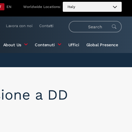
T
EN
Worldwide Locations:
Italy
Lavora con noi
Contatti
About Us
Contenuti
Uffici
Global Presence
sione a DD