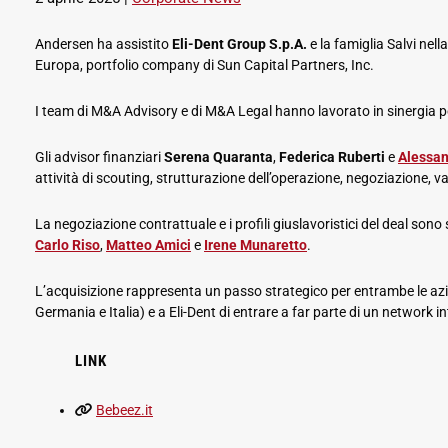
Andersen ha assistito
Eli-Dent Group S.p.A.
e la famiglia Salvi nell
Europa, portfolio company di Sun Capital Partners, Inc.
I team di M&A Advisory e di M&A Legal hanno lavorato in sinergia per 
Gli advisor finanziari
Serena Quaranta
,
Federica Ruberti
e
Alessan
attività di scouting, strutturazione dell’operazione, negoziazione, v
La negoziazione contrattuale e i profili giuslavoristici del deal so
Carlo Riso
,
Matteo Amici
e
Irene Munaretto
.
L’acquisizione rappresenta un passo strategico per entrambe le azi
Germania e Italia) e a Eli-Dent di entrare a far parte di un network
LINK
Bebeez.it