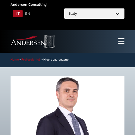
Vai
Andersen Consulting
al
IT
EN
Italy
contenuto
Home
»
Professionisti
»
Nicola Laurenzano