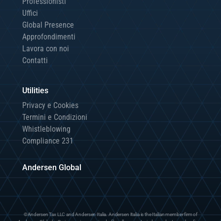
Professionisti
Uffici
Global Presence
Approfondimenti
Lavora con noi
Contatti
Utilities
Privacy e Cookies
Termini e Condizioni
Whistleblowing
Compliance 231
Andersen Global
©Andersen Tax LLC and Andersen Italia. Andersen Italia is the Italian member firm of