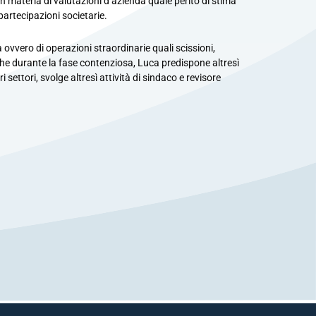
n materia di valutazioni d’azienda quale perito di stima
artecipazioni societarie.
 ovvero di operazioni straordinarie quali scissioni,
che durante la fase contenziosa, Luca predispone altresì
ri settori, svolge altresì attività di sindaco e revisore