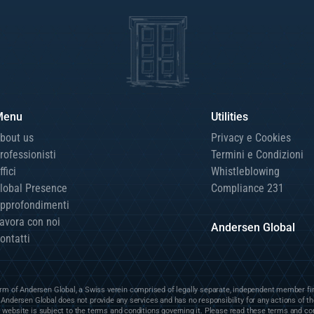
Menu
Utilities
bout us
Privacy e Cookies
rofessionisti
Termini e Condizioni
ffici
Whistleblowing
lobal Presence
Compliance 231
pprofondimenti
avora con noi
Andersen Global
ontatti
irm of Andersen Global, a Swiss verein comprised of legally separate, independent member fi
." Andersen Global does not provide any services and has no responsibility for any actions of 
 website is subject to the terms and conditions governing it. Please read these terms and co