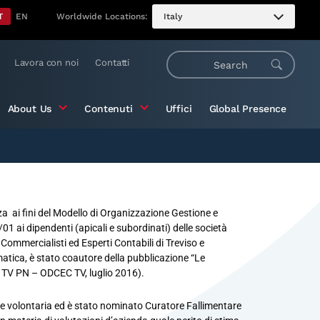
T
EN
Worldwide Locations:
Italy
Lavora con noi
Contatti
About Us
Contenuti
Uffici
Global Presence
 ai fini del Modello di Organizzazione Gestione e
01 ai dipendenti (apicali e subordinati) delle società
ommercialisti ed Esperti Contabili di Treviso e
matica, è stato coautore della pubblicazione “Le
ia TV PN – ODCEC TV, luglio 2016).
zione volontaria ed è stato nominato Curatore Fallimentare