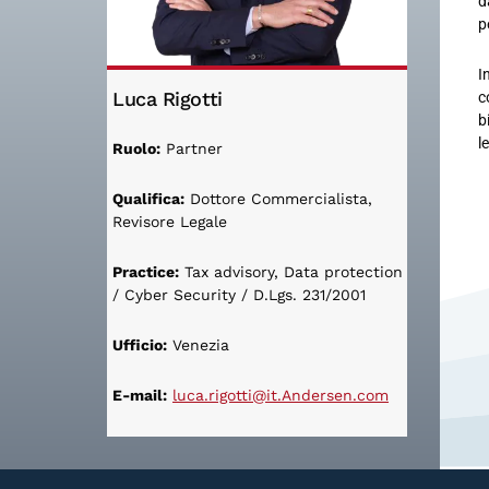
d
p
I
Luca Rigotti
c
b
l
Ruolo:
Partner
Qualifica:
Dottore Commercialista,
Revisore Legale
Practice:
Tax advisory, Data protection
/ Cyber Security / D.Lgs. 231/2001
Ufficio:
Venezia
E-mail:
luca.rigotti@it.Andersen.com