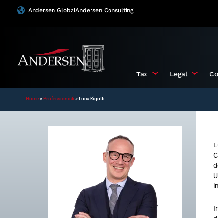
Vai
Andersen Global
Andersen Consulting
al
contenuto
Tax
Legal
Co
Home
»
Professionisti
»
Luca Rigotti
L
C
d
U
i
I