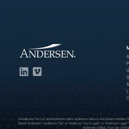
A
P
U
G
A
L
C
©Andersen Tax LLC and Andersen Italia. Andersen Italia is the Italian member f
brand "Andersen,” "Andersen Tax," or "Andersen Tax & Legal," or "Andersen Legal
Andersen Global. Your use of this