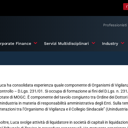
I
Professionisti
rporate Finance
Servizi Multidisciplinari
Industry
uca ha consolidata esperienza quale componente di Organismi di Vigilanza
ontrollo – D.Lgs. 231/01. Si occupa di formazione ai fini del D.Lgs. n. 231/
otate di MOGC. È componente del tavolo congiunto tra Ordine dei Dottori C
nindustria in materia di responsabilità amministrativa degli Enti. Sulla te
nterazioni tra l’Organismo di Vigilanza e il Collegio Sindacale” (Unindustr
noltre, Luca svolge attività di liquidatore in società di capitali in liquida