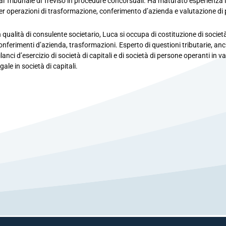
al Tribunale di Treviso in procedure concorsuali. Ha maturato esperienza i
er operazioni di trasformazione, conferimento d’azienda e valutazione di p
n qualità di consulente societario, Luca si occupa di costituzione di società
onferimenti d’azienda, trasformazioni. Esperto di questioni tributarie, an
ilanci d’esercizio di società di capitali e di società di persone operanti in va
egale in società di capitali.