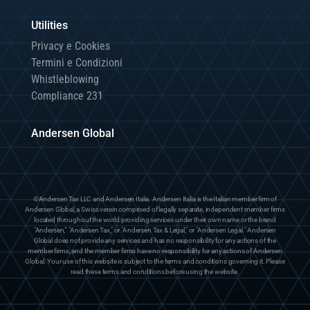
Utilities
Privacy e Cookies
Termini e Condizioni
Whistleblowing
Compliance 231
Andersen Global
©Andersen Tax LLC and Andersen Italia. Andersen Italia is the Italian member firm of
Andersen Global, a Swiss verein comprised of legally separate, independent member firms
located throughout the world providing services under their own name or the brand
"Andersen,” "Andersen Tax," or "Andersen Tax & Legal," or "Andersen Legal." Andersen
Global does not provide any services and has no responsibility for any actions of the
member firms, and the member firms have no responsibility for any actions of Andersen
Global. Your use of this website is subject to the terms and conditions governing it. Please
read these terms and conditions before using the website.