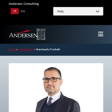
Vai
Andersen Consulting
al
IT
EN
Italy
contenuto
Home
»
Professionisti
»
Gianclaudio Fischetti