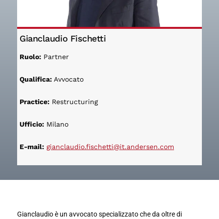
Gianclaudio Fischetti
Ruolo:
Partner
Qualifica:
Avvocato
Practice:
Restructuring
Ufficio:
Milano
E-mail:
gianclaudio.fischetti@it.andersen.com
Gianclaudio è un avvocato specializzato che da oltre di