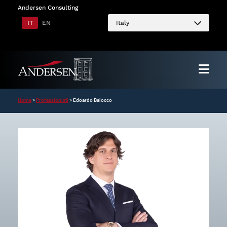
Vai
Andersen Consulting
al
IT
EN
Italy
contenuto
Home
»
Professionisti
»
Edoardo Balocco