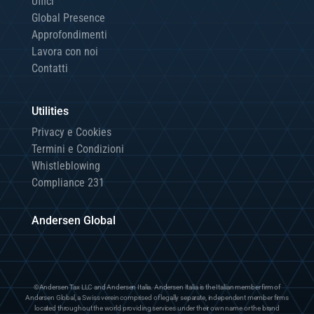
Uffici
Global Presence
Approfondimenti
Lavora con noi
Contatti
Utilities
Privacy e Cookies
Termini e Condizioni
Whistleblowing
Compliance 231
Andersen Global
©Andersen Tax LLC and Andersen Italia. Andersen Italia is the Italian member firm of
Andersen Global, a Swiss verein comprised of legally separate, independent member firms
located throughout the world providing services under their own name or the brand