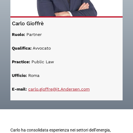
Carlo Gioffrè
Ruolo:
Partner
Qualifica:
Avvocato
Practice:
Public Law
Ufficio:
Roma
E-mail:
carlo.gioffre@it.Andersen.com
Carlo ha consolidata esperienza nei settori dell’energia,