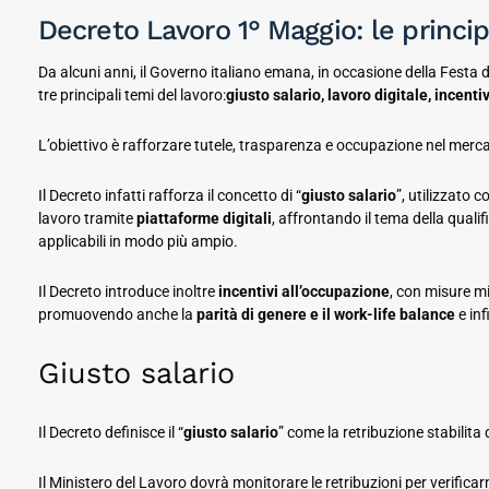
Decreto Lavoro 1° Maggio: le princip
Da alcuni anni, il Governo italiano emana, in occasione della Festa 
tre principali temi del lavoro:
giusto salario, lavoro digitale, incent
L’obiettivo è rafforzare tutele, trasparenza e occupazione nel mercat
Il Decreto infatti rafforza il concetto di “
giusto salario
”, utilizzato 
lavoro tramite
piattaforme digitali
, affrontando il tema della qualif
applicabili in modo più ampio.
Il Decreto introduce inoltre
incentivi all’occupazione
, con misure mi
promuovendo anche la
parità di genere e il work-life balance
e inf
Giusto salario
Il Decreto definisce il “
giusto salario
” come la retribuzione stabilita
Il Ministero del Lavoro dovrà monitorare le retribuzioni per verificarn