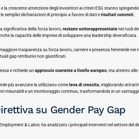
 la crescente attenzione degli investitori ai criteri ESG stanno spingendo
 semplici dichiarazioni di principio a favore di dati e
risultati concreti
.
significativa della forza lavoro,
restano sottorappresentate
nei ruoli de
nche la capacità delle imprese di sviluppare una leadership diversificata.
giore trasparenza su forza lavoro, carriere e presenza femminile nei ruol
ali gap retributivi non giustificati.
lessa e richiede un
approccio coerente a livello europeo
, ma attento alle 
iende più avanzate la utilizzano come
leva di crescita
, migliorando attrat
ettivi misurabili e un monitoraggio continuo, trasformandola in un vantaggi
 Direttiva su Gender Pay Gap
 Employment & Labor, ha analizzato i principali interventi nel settore del dir