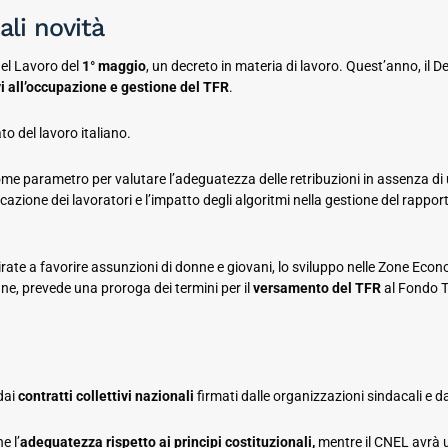
ali novità
del Lavoro del
1° maggio
, un decreto in materia di lavoro. Quest’anno, il
ivi all’occupazione e gestione del TFR
.
o del lavoro italiano.
come parametro per valutare l’adeguatezza delle retribuzioni in assenza di 
icazione dei lavoratori e l’impatto degli algoritmi nella gestione del rappor
rate a favorire assunzioni di donne e giovani, lo sviluppo nelle Zone Econom
ine, prevede una proroga dei termini per il
versamento del TFR
al Fondo T
 dai
contratti collettivi nazionali
firmati dalle organizzazioni sindacali e da
e l’
adeguatezza rispetto ai principi costituzionali,
mentre il CNEL avrà un