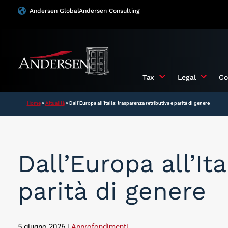
Vai
Andersen Global
Andersen Consulting
al
contenuto
Tax
Legal
Co
Home
»
Attualità
»
Dall’Europa all’Italia: trasparenza retributiva e parità di genere
Dall’Europa all’It
parità di genere
5 giugno 2026
|
Approfondimenti