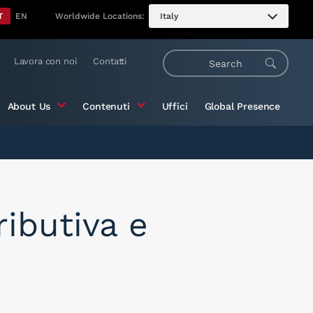
T
EN
Worldwide Locations:
Italy
Lavora con noi
Contatti
About Us
Contenuti
Uffici
Global Presence
ributiva e