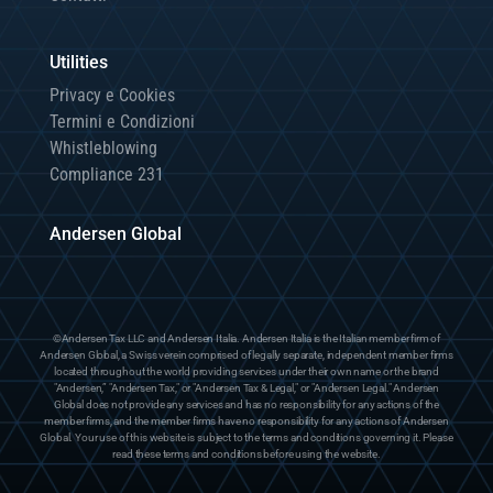
Utilities
Privacy e Cookies
Termini e Condizioni
Whistleblowing
Compliance 231
Andersen Global
©Andersen Tax LLC and Andersen Italia. Andersen Italia is the Italian member firm of
Andersen Global, a Swiss verein comprised of legally separate, independent member firms
located throughout the world providing services under their own name or the brand
"Andersen,” "Andersen Tax," or "Andersen Tax & Legal," or "Andersen Legal." Andersen
Global does not provide any services and has no responsibility for any actions of the
member firms, and the member firms have no responsibility for any actions of Andersen
Global. Your use of this website is subject to the terms and conditions governing it. Please
read these terms and conditions before using the website.