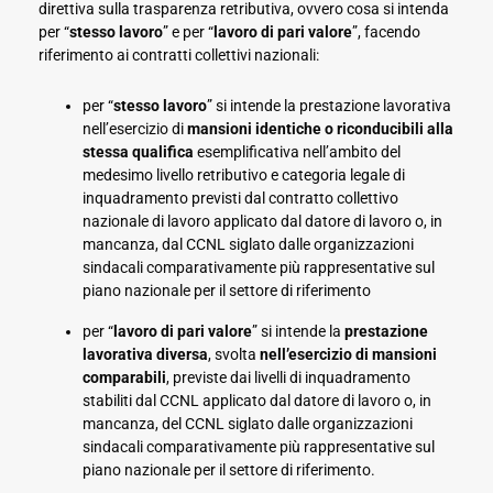
direttiva sulla trasparenza retributiva, ovvero cosa si intenda
per “
stesso lavoro
” e per “
lavoro di pari valore
”, facendo
riferimento ai contratti collettivi nazionali:
per “
stesso lavoro
” si intende la prestazione lavorativa
nell’esercizio di
mansioni identiche o riconducibili alla
stessa qualifica
esemplificativa nell’ambito del
medesimo livello retributivo e categoria legale di
inquadramento previsti dal contratto collettivo
nazionale di lavoro applicato dal datore di lavoro o, in
mancanza, dal CCNL siglato dalle organizzazioni
sindacali comparativamente più rappresentative sul
piano nazionale per il settore di riferimento
per “
lavoro di pari valore
” si intende la
prestazione
lavorativa diversa
, svolta
nell’esercizio di mansioni
comparabili
, previste dai livelli di inquadramento
stabiliti dal CCNL applicato dal datore di lavoro o, in
mancanza, del CCNL siglato dalle organizzazioni
sindacali comparativamente più rappresentative sul
piano nazionale per il settore di riferimento.