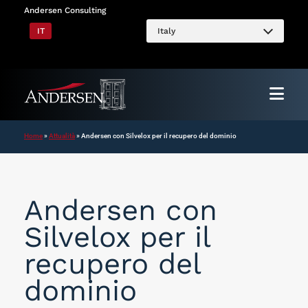
Vai
Andersen Consulting
al
IT
Italy
contenuto
Home
»
Attualità
»
Andersen con Silvelox per il recupero del dominio
Andersen con
Silvelox per il
recupero del
dominio