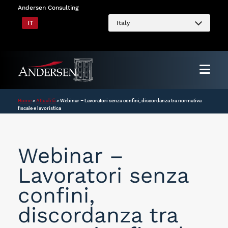
Vai
Andersen Consulting
al
IT
Italy
contenuto
Home
»
Attualità
»
Webinar – Lavoratori senza confini, discordanza tra normativa
fiscale e lavoristica
Webinar –
Lavoratori senza
confini,
discordanza tra