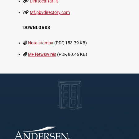
Dirittoeaffari.it
Mf.pbvdirectory.com
DOWNLOADS
Nota stampa
(PDF, 153.79 KB)
MF Newswires
(PDF, 80.46 KB)